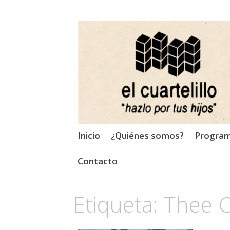
El Cuartelillo
Programa de radio de músi
Saltar
Inicio
¿Quiénes somos?
Progra
al
contenido
Contacto
Etiqueta:
Thee C