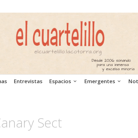
ca independiente. Podcast
mas
Entrevistas
Espacios
Emergentes
Not
anary Sect