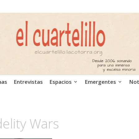
ca independiente. Podcast
mas
Entrevistas
Espacios
Emergentes
Not
delity Wars