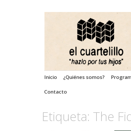
El Cuartelillo
Programa de radio de músi
Saltar
Inicio
¿Quiénes somos?
Progra
al
contenido
Contacto
Etiqueta:
The Fi