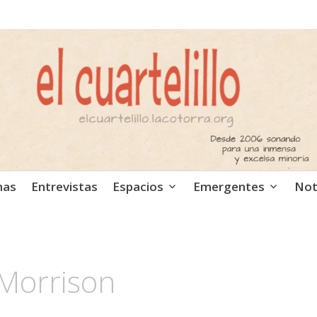
ca independiente. Podcast
mas
Entrevistas
Espacios
Emergentes
Not
Morrison