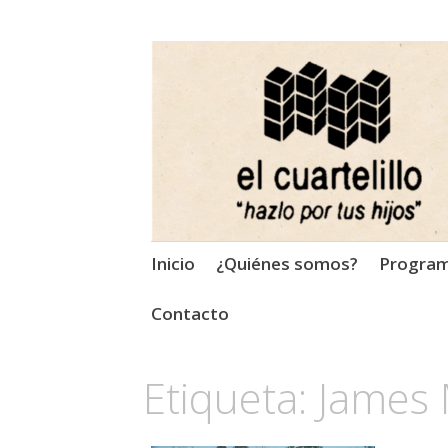
El Cuartelillo
Programa de radio de músi
Saltar
Inicio
¿Quiénes somos?
Progra
al
contenido
Contacto
Etiqueta:
James 