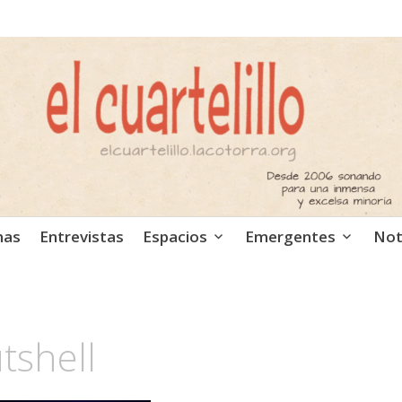
ca independiente. Podcast
mas
Entrevistas
Espacios
Emergentes
Not
tshell