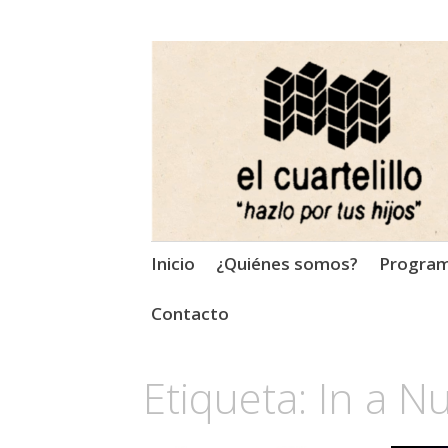
El Cuartelillo
Programa de radio de músi
Saltar
Inicio
¿Quiénes somos?
Progra
al
contenido
Contacto
Etiqueta:
In a Nu