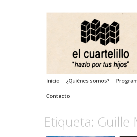
El Cuartelillo
Programa de radio de músi
Saltar
Inicio
¿Quiénes somos?
Progra
al
contenido
Contacto
Etiqueta:
Guille