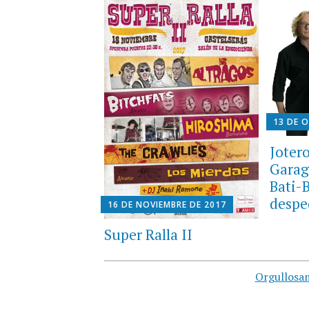
13 DE 
Jotero
Garage
Bati-
despe
16 DE NOVIEMBRE DE 2017
Super Ralla II
Orgullosa