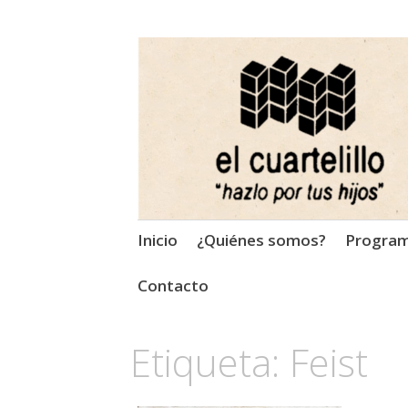
El Cuartelillo
Programa de radio de músi
Saltar
Inicio
¿Quiénes somos?
Progra
al
contenido
Contacto
Etiqueta:
Feist