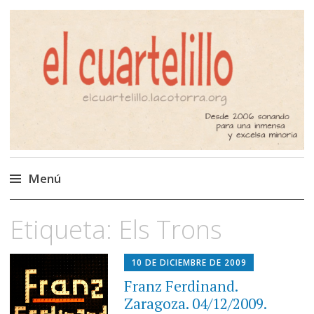
El Cuartelillo
Programa de radio de música
independiente. Podcast
Menú
Saltar
Etiqueta:
Els Trons
al
contenido
10 DE DICIEMBRE DE 2009
Franz Ferdinand.
Zaragoza. 04/12/2009.