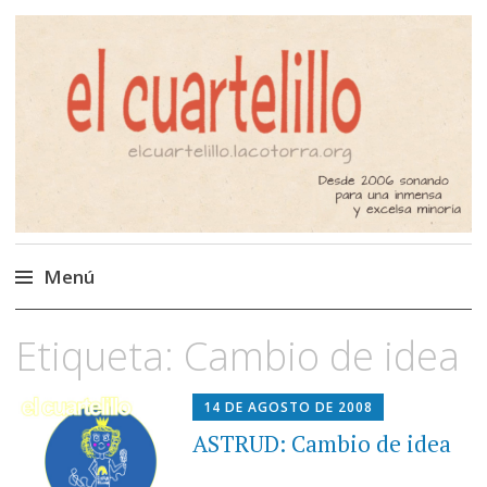
El Cuartelillo
Programa de radio de música
independiente. Podcast
Menú
Saltar
Etiqueta:
Cambio de idea
al
contenido
14 DE AGOSTO DE 2008
ASTRUD: Cambio de idea