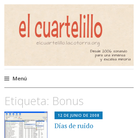
El Cuartelillo
Programa de radio de música
independiente. Podcast
Menú
Saltar
Etiqueta:
Bonus
al
contenido
12 DE JUNIO DE 2008
Días de ruido