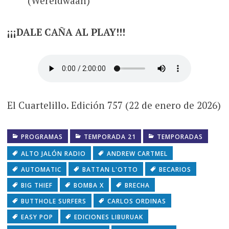
(Wereldwaan)
¡¡¡DALE CAÑA AL PLAY!!!
El Cuartelillo. Edición 757 (22 de enero de 2026)
PROGRAMAS
TEMPORADA 21
TEMPORADAS
ALTO JALÓN RADIO
ANDREW CARTMEL
AUTOMATIC
BATTAN L'OTTO
BECARIOS
BIG THIEF
BOMBA X
BRECHA
BUTTHOLE SURFERS
CARLOS ORDINAS
EASY POP
EDICIONES LIBURUAK