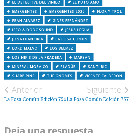
EL DETECTIVE DEL VINILO
EL PUTO AMO
EMERGENTES
EMERGENTES 2025
FLOR Y TROL
FRAN ÁLVAREZ
GINÉS FERNÁNDEZ
ISEO & DODOSOUND
JESÚS LEGUA
JONATHAN URÍA
LA FOSA COMÚN
LORD MALVO
LOS BÉLMEZ
LOS NIKIS DE LA PRADERA
MARBAN
MINERAL MOSAICO
PLADÜR
SANTI RIC
SHARP PINS
THE GNOMES
VICENTE CALDERÓN
Navegación
Anterior
Siguiente
de
La Fosa Común Edición 756
La Fosa Común Edición 757
entradas
Deja una respuesta