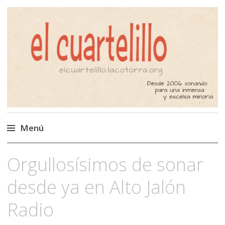
El Cuartelillo
Programa de radio de música
independiente. Podcast
Menú
Saltar
Orgullosísimos de sonar
al
contenido
desde ya en Alto Jalón
Radio