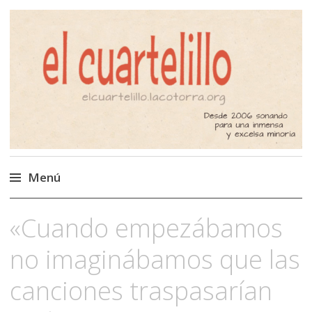
El Cuartelillo
Programa de radio de música
independiente. Podcast
Menú
Saltar
«Cuando empezábamos
al
contenido
no imaginábamos que las
canciones traspasarían