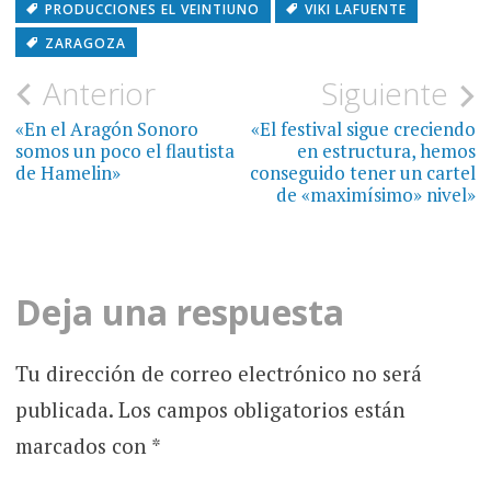
PRODUCCIONES EL VEINTIUNO
VIKI LAFUENTE
ZARAGOZA
Navegación
Anterior
Siguiente
de
«En el Aragón Sonoro
«El festival sigue creciendo
somos un poco el flautista
en estructura, hemos
entradas
de Hamelin»
conseguido tener un cartel
de «maximísimo» nivel»
Deja una respuesta
Tu dirección de correo electrónico no será
publicada.
Los campos obligatorios están
marcados con
*