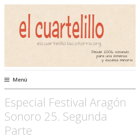
El Cuartelillo
Programa de radio de música
independiente. Podcast
Menú
Saltar
Especial Festival Aragón
al
contenido
Sonoro 25. Segunda
Parte