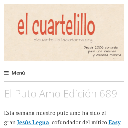
El Cuartelillo
Programa de radio de música
independiente. Podcast
Menú
Saltar
El Puto Amo Edición 689
al
contenido
Esta semana nuestro puto amo ha sido el
gran
Jesús Legua
, cofundador del mítico
Easy