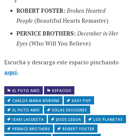
ROBERT FOSTER:
Broken Hearted
People
(Beautiful Hearts Remaster)
PERNICE BROTHERS:
December in Her
Eyes
(Who Will You Believe)
Escucha y descarga este espacio pinchando
aquí
.
EL PUTO AMO
ESPACIOS
CARLOS MARIA BOBONE
EASY POP
EL PUTO AMO
EOLAS EDICIONES
ISAKI LACUESTA
JESÚS LEGUA
LOS PLANETAS
PERNICE BROTHERS
ROBERT FOSTER