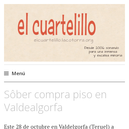
El Cuartelillo
Programa de radio de música
independiente. Podcast
Menú
Saltar
Sôber compra piso en
al
contenido
Valdealgorfa
Este 28 de octubre en Valdelgorfa (Teruel) a