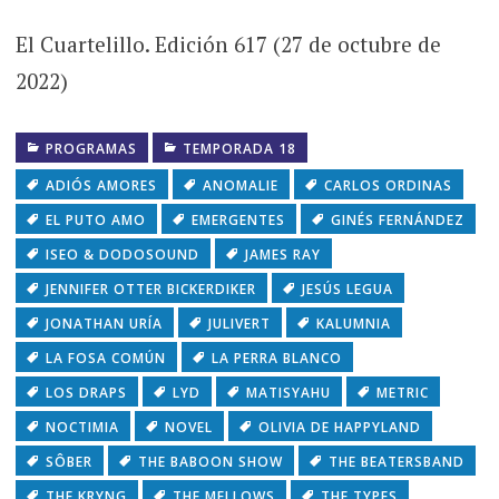
El Cuartelillo. Edición 617 (27 de octubre de
2022)
PROGRAMAS
TEMPORADA 18
ADIÓS AMORES
ANOMALIE
CARLOS ORDINAS
EL PUTO AMO
EMERGENTES
GINÉS FERNÁNDEZ
ISEO & DODOSOUND
JAMES RAY
JENNIFER OTTER BICKERDIKER
JESÚS LEGUA
JONATHAN URÍA
JULIVERT
KALUMNIA
LA FOSA COMÚN
LA PERRA BLANCO
LOS DRAPS
LYD
MATISYAHU
METRIC
NOCTIMIA
NOVEL
OLIVIA DE HAPPYLAND
SÔBER
THE BABOON SHOW
THE BEATERSBAND
THE KRYNG
THE MELLOWS
THE TYPES