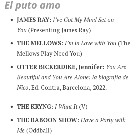
El puto amo
JAMES RAY:
I’ve Got My Mind Set on
You
(Presenting James Ray)
THE MELLOWS:
I’m in Love with You
(The
Mellows Play Need You)
OTTER BICKERDIKE, Jennifer:
You Are
Beautiful and You Are Alone: la biografía de
Nico
, Ed. Contra, Barcelona, 2022.
THE KRYNG:
I Want It
(V)
THE BABOON SHOW:
Have a Party with
Me
(Oddball)