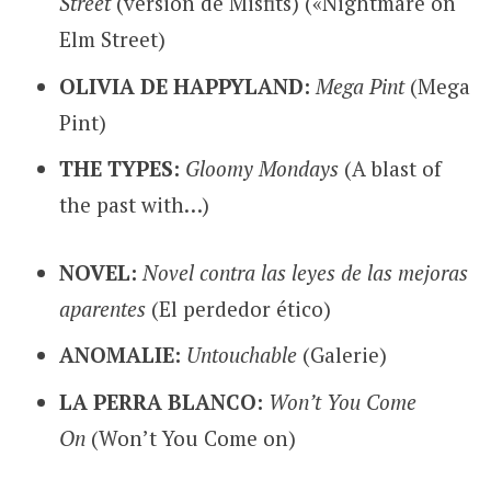
Street
(versión de Misfits) («Nightmare on
Elm Street)
OLIVIA DE HAPPYLAND:
Mega Pint
(Mega
Pint)
THE TYPES:
Gloomy Mondays
(A blast of
the past with…)
NOVEL:
Novel contra las leyes de las mejoras
aparentes
(El perdedor ético)
ANOMALIE:
Untouchable
(Galerie)
LA PERRA BLANCO:
Won’t You Come
On
(Won’t You Come on)