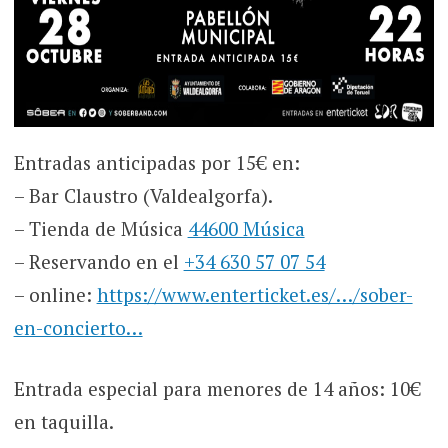
Entradas anticipadas por 15€ en:
– Bar Claustro (Valdealgorfa).
– Tienda de Música
44600 Música
– Reservando en el
+34 630 57 07 54
– online:
https://www.enterticket.es/…/sober-
en-concierto…
Entrada especial para menores de 14 años: 10€
en taquilla.