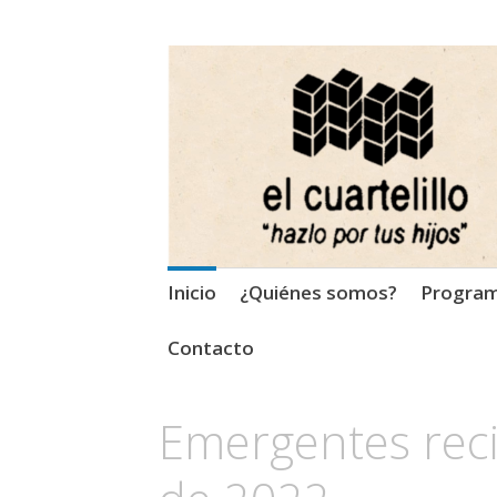
El Cuartelillo
Programa de radio de músi
Saltar
Inicio
¿Quiénes somos?
Progra
al
contenido
Contacto
Emergentes rec