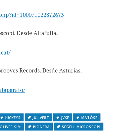
.php?id=100071022872673
scopi. Desde Altafulla.
cat/
rooves Records. Desde Asturias.
laparato/
HICKEYS
JULIVERT
JVKE
MATÖSE
OLIVER SIM
PIONERA
SEGELL MICROSCOPI