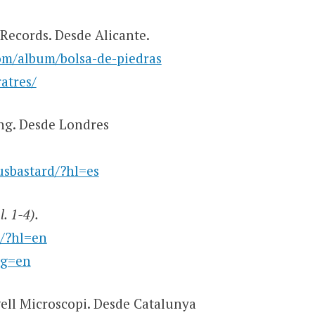
Records. Desde Alicante.
om/album/bolsa-de-piedras
atres/
ng. Desde Londres
sbastard/?hl=es
l. 1-4)
.
e/?hl=en
ng=en
gell Microscopi. Desde Catalunya