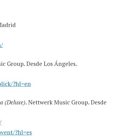
Madrid
m/
c Group. Desde Los Ángeles.
lick/?hl=en
ea (Deluxe)
. Nettwerk Music Group. Desde
/
ovent/?hl=es