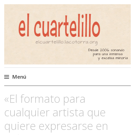
El Cuartelillo
Programa de radio de música
independiente. Podcast
Menú
Saltar
«El formato para
al
contenido
cualquier artista que
quiere expresarse en