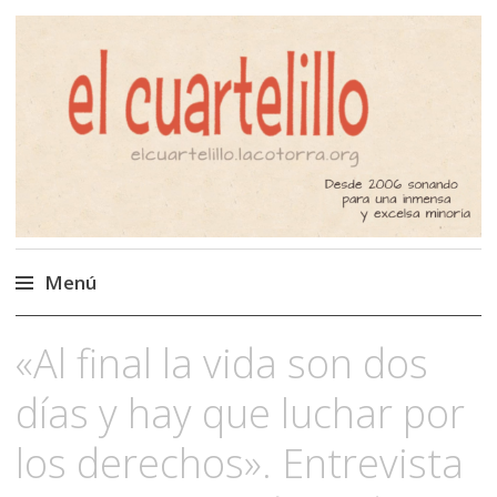
El Cuartelillo
Programa de radio de música
independiente. Podcast
Menú
Saltar
«Al final la vida son dos
al
contenido
días y hay que luchar por
los derechos». Entrevista