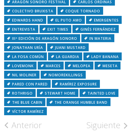
ARAGÓN SONORO FESTIVAL
CARLOS ORDINAS
COLECTIVO BRUXISTA
COQUE TORNADO
EDWARDS HAND
EL PUTO AMO
EMERGENTES
ENTREVISTA
EXIT TIMES
GINÉS FERNÁNDEZ
IIIª EDICIÓN DE ARAGÓN SONORO
IN MATERIA
JONATHAN URÍA
JUANI MUSTARD
LA FOSA COMÚN
LA GUARDIA
LADY BANANA
LOVEMONK
MARCES
MELOPEA
MESETA
NIL MOLINER
NOMOREKILLINGS
PARED CON PARED
RAMÍREZ EXPOSURE
ROTHRIGO
STEWART HOME
TAINTED LOVE
THE BLUE CABIN
THE ORANGE HUMBLE BAND
VÍCTOR RAMÍREZ
Navegación
Anterior
Siguiente