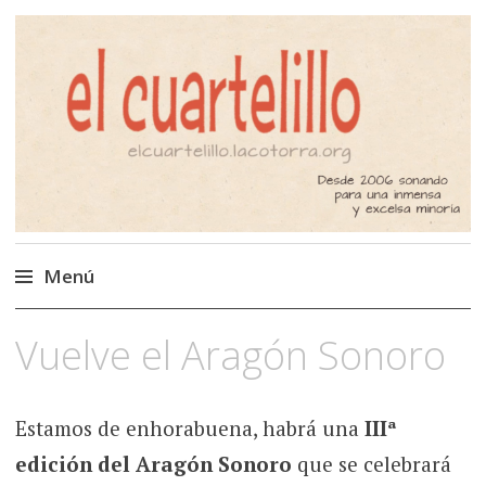
El Cuartelillo
Programa de radio de música
independiente. Podcast
Menú
Saltar
Vuelve el Aragón Sonoro
al
contenido
Estamos de enhorabuena, habrá una
IIIª
edición del Aragón Sonoro
que se celebrará