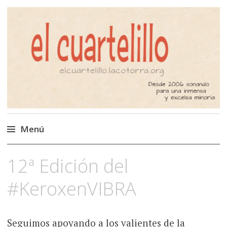
El Cuartelillo
Programa de radio de música
independiente. Podcast
Menú
Saltar
12ª Edición del
al
contenido
#KeroxenVIBRA
Seguimos apoyando a los valientes de la