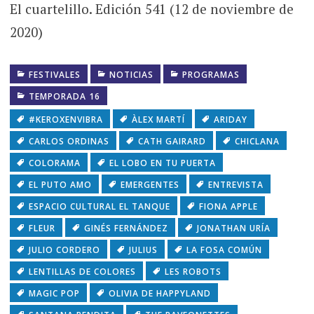
El cuartelillo. Edición 541 (12 de noviembre de
2020)
FESTIVALES
NOTICIAS
PROGRAMAS
TEMPORADA 16
#KEROXENVIBRA
ÀLEX MARTÍ
ARIDAY
CARLOS ORDINAS
CATH GAIRARD
CHICLANA
COLORAMA
EL LOBO EN TU PUERTA
EL PUTO AMO
EMERGENTES
ENTREVISTA
ESPACIO CULTURAL EL TANQUE
FIONA APPLE
FLEUR
GINÉS FERNÁNDEZ
JONATHAN URÍA
JULIO CORDERO
JULIUS
LA FOSA COMÚN
LENTILLAS DE COLORES
LES ROBOTS
MAGIC POP
OLIVIA DE HAPPYLAND