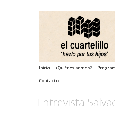
El Cuartelillo
Programa de radio de músi
Saltar
Inicio
¿Quiénes somos?
Progra
al
contenido
Contacto
Entrevista Salva