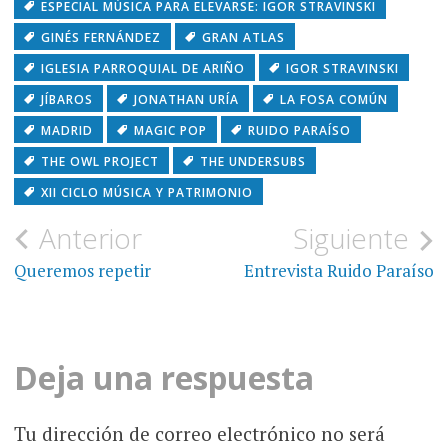
ESPECIAL MÚSICA PARA ELEVARSE: IGOR STRAVINSKI
GINÉS FERNÁNDEZ
GRAN ATLAS
IGLESIA PARROQUIAL DE ARIÑO
IGOR STRAVINSKI
JÍBAROS
JONATHAN URÍA
LA FOSA COMÚN
MADRID
MAGIC POP
RUIDO PARAÍSO
THE OWL PROJECT
THE UNDERSUBS
XII CICLO MÚSICA Y PATRIMONIO
Navegación
Anterior
Siguiente
de
Queremos repetir
Entrevista Ruido Paraíso
entradas
Deja una respuesta
Tu dirección de correo electrónico no será