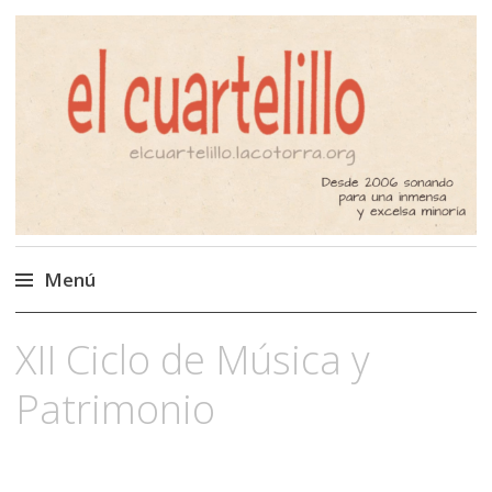
El Cuartelillo
Programa de radio de música
independiente. Podcast
Menú
Saltar
XII Ciclo de Música y
al
contenido
Patrimonio