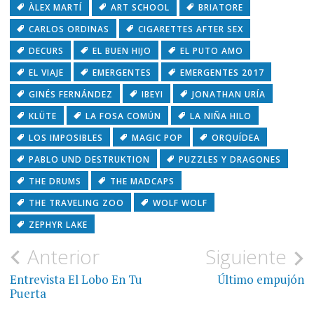
ÀLEX MARTÍ
ART SCHOOL
BRIATORE
CARLOS ORDINAS
CIGARETTES AFTER SEX
DECURS
EL BUEN HIJO
EL PUTO AMO
EL VIAJE
EMERGENTES
EMERGENTES 2017
GINÉS FERNÁNDEZ
IBEYI
JONATHAN URÍA
KLÜTE
LA FOSA COMÚN
LA NIÑA HILO
LOS IMPOSIBLES
MAGIC POP
ORQUÍDEA
PABLO UND DESTRUKTION
PUZZLES Y DRAGONES
THE DRUMS
THE MADCAPS
THE TRAVELING ZOO
WOLF WOLF
ZEPHYR LAKE
Navegación
Anterior
Siguiente
de
Entrevista El Lobo En Tu
Último empujón
Puerta