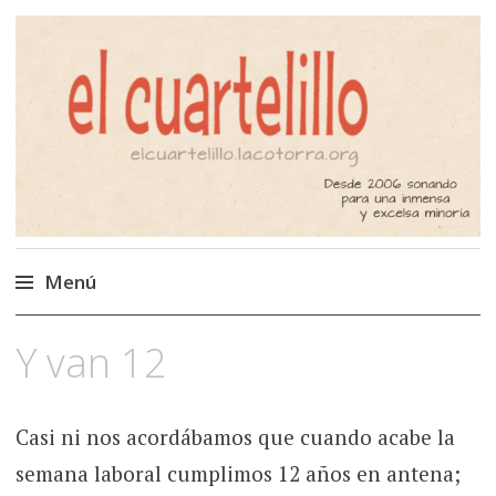
El Cuartelillo
Programa de radio de música
independiente. Podcast
Menú
Saltar
Y van 12
al
contenido
Casi ni nos acordábamos que cuando acabe la
semana laboral cumplimos 12 años en antena;