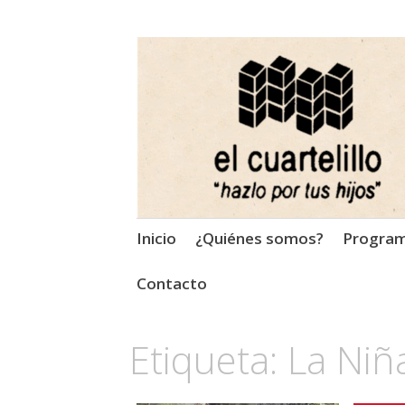
El Cuartelillo
Programa de radio de músi
Saltar
Inicio
¿Quiénes somos?
Progra
al
contenido
Contacto
Etiqueta:
La Niñ