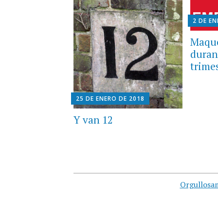
2 DE E
Maque
duran
trime
25 DE ENERO DE 2018
Y van 12
Orgullosa