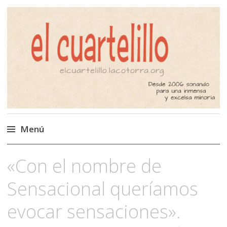
El Cuartelillo
Programa de radio de música
independiente. Podcast
Menú
Saltar
«Con el nombre de
al
contenido
Sensacional queríamos
evocar sensaciones».