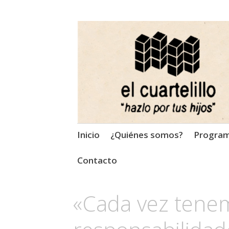
El Cuartelillo
Programa de radio de músi
Saltar
Inicio
¿Quiénes somos?
Progra
al
contenido
Contacto
«Cada vez tene