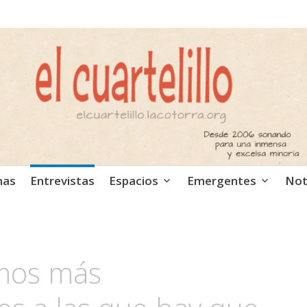
ca independiente. Podcast
mas
Entrevistas
Espacios
Emergentes
Not
mos más