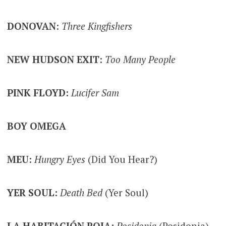
DONOVAN
:
Three Kingfishers
NEW HUDSON EXIT:
Too Many People
PINK FLOYD:
Lucifer Sam
BOY OMEGA
MEU:
Hungry Eyes
(Did You Hear?)
YER SOUL:
Death Bed
(Yer Soul)
LA HABITACIÓN ROJA:
Posidonia
(Posidonia)