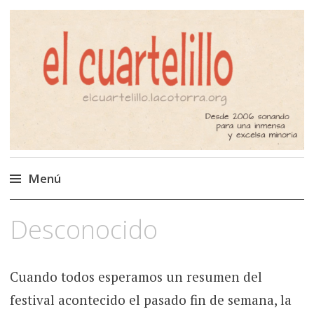
El Cuartelillo
Programa de radio de música
independiente. Podcast
Menú
Saltar
Desconocido
al
contenido
Cuando todos esperamos un resumen del
festival acontecido el pasado fin de semana, la