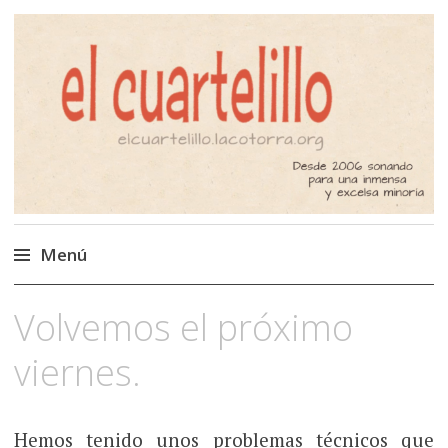
El Cuartelillo
Programa de radio de música
independiente. Podcast
Menú
Saltar
Volvemos el próximo
al
contenido
viernes.
Hemos tenido unos problemas técnicos que