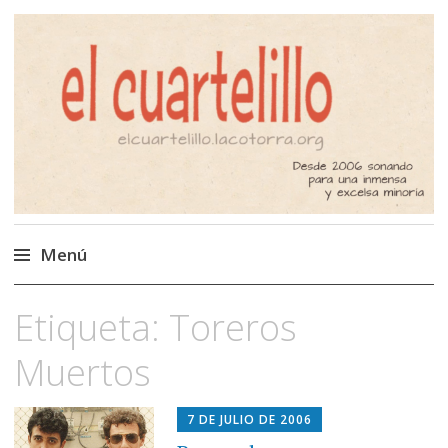
El Cuartelillo
Programa de radio de música
independiente. Podcast
Menú
Saltar
Etiqueta:
Toreros
al
contenido
Muertos
7 DE JULIO DE 2006