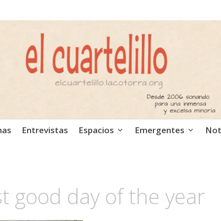
ca independiente. Podcast
mas
Entrevistas
Espacios
Emergentes
Not
st good day of the year