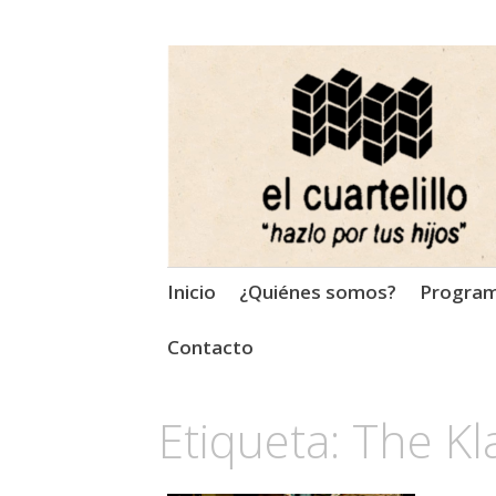
El Cuartelillo
Programa de radio de músi
Saltar
Inicio
¿Quiénes somos?
Progra
al
contenido
Contacto
Etiqueta:
The Kl