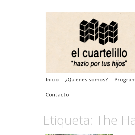
El Cuartelillo
Programa de radio de músi
Saltar
Inicio
¿Quiénes somos?
Progra
al
contenido
Contacto
Etiqueta:
The H