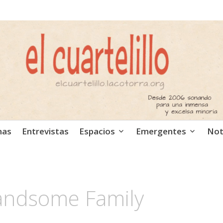
ca independiente. Podcast
mas
Entrevistas
Espacios
Emergentes
Not
andsome Family