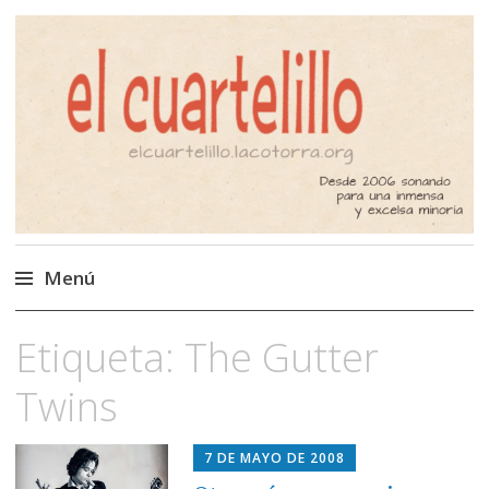
El Cuartelillo
Programa de radio de música
independiente. Podcast
Menú
Saltar
Etiqueta:
The Gutter
al
contenido
Twins
7 DE MAYO DE 2008