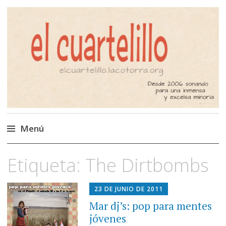
El Cuartelillo
Programa de radio de música
independiente. Podcast
Menú
Saltar
Etiqueta:
The Dirtbombs
al
contenido
23 DE JUNIO DE 2011
Mar dj’s: pop para mentes
jóvenes