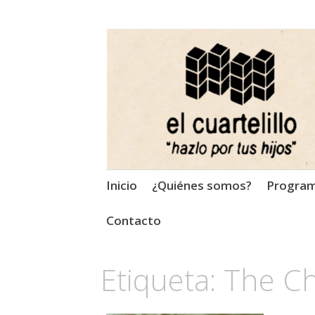
El Cuartelillo
Programa de radio de músi
Saltar
Inicio
¿Quiénes somos?
Progra
al
contenido
Contacto
Etiqueta:
The C