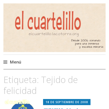
El Cuartelillo
Programa de radio de música
independiente. Podcast
Menú
Saltar
Etiqueta:
Tejido de
al
contenido
felicidad
18 DE SEPTIEMBRE DE 2008