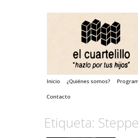
El Cuartelillo
Programa de radio de músi
Saltar
Inicio
¿Quiénes somos?
Progra
al
contenido
Contacto
Etiqueta:
Steppe