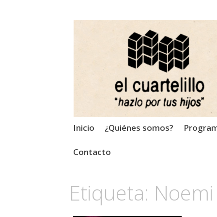
El Cuartelillo
Programa de radio de músi
Saltar
Inicio
¿Quiénes somos?
Progra
al
contenido
Contacto
Etiqueta:
Noemi 