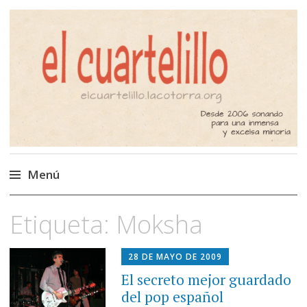
El Cuartelillo
Programa de radio de música
independiente. Podcast
Menú
Saltar
Etiqueta:
Moksha
al
contenido
28 DE MAYO DE 2009
El secreto mejor guardado
del pop español