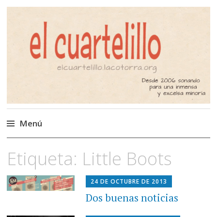
El Cuartelillo
Programa de radio de música
independiente. Podcast
Menú
Saltar
Etiqueta:
Little Boots
al
contenido
24 DE OCTUBRE DE 2013
Dos buenas noticias