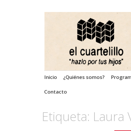
El Cuartelillo
Programa de radio de músi
Saltar
Inicio
¿Quiénes somos?
Progra
al
contenido
Contacto
Etiqueta:
Laura 