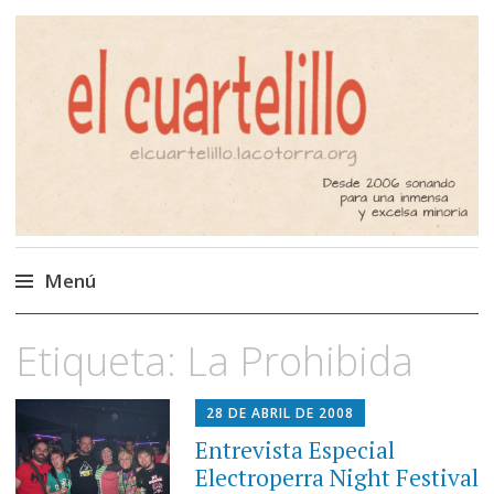
El Cuartelillo
Programa de radio de música
independiente. Podcast
Menú
Saltar
Etiqueta:
La Prohibida
al
contenido
28 DE ABRIL DE 2008
Entrevista Especial
Electroperra Night Festival