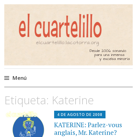
El Cuartelillo
Programa de radio de música
independiente. Podcast
Menú
Saltar
Etiqueta:
Katerine
al
contenido
4 DE AGOSTO DE 2008
KATERINE: Parlez-vous
anglais, Mr. Katerine?