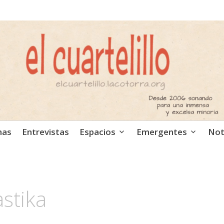
ca independiente. Podcast
mas
Entrevistas
Espacios
Emergentes
Not
stika