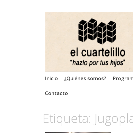
El Cuartelillo
Programa de radio de músi
Saltar
Inicio
¿Quiénes somos?
Progra
al
contenido
Contacto
Etiqueta:
Jugopla