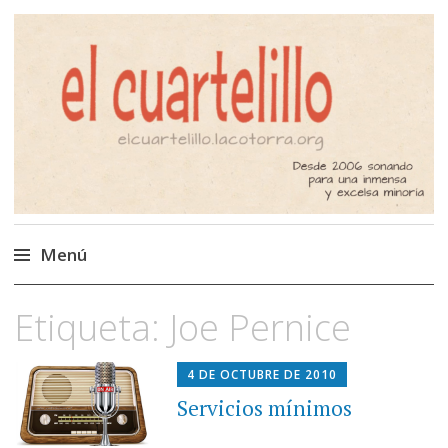
El Cuartelillo
Programa de radio de música
independiente. Podcast
Menú
Saltar
Etiqueta:
Joe Pernice
al
contenido
4 DE OCTUBRE DE 2010
Servicios mínimos