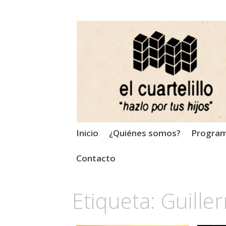
El Cuartelillo
Programa de radio de músi
Saltar
Inicio
¿Quiénes somos?
Progra
al
contenido
Contacto
Etiqueta:
Guille