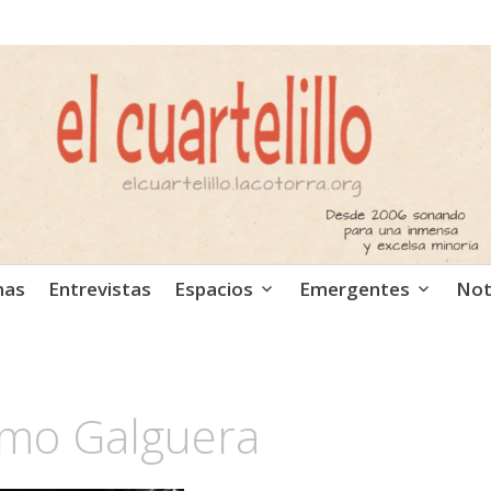
ca independiente. Podcast
mas
Entrevistas
Espacios
Emergentes
Not
rmo Galguera