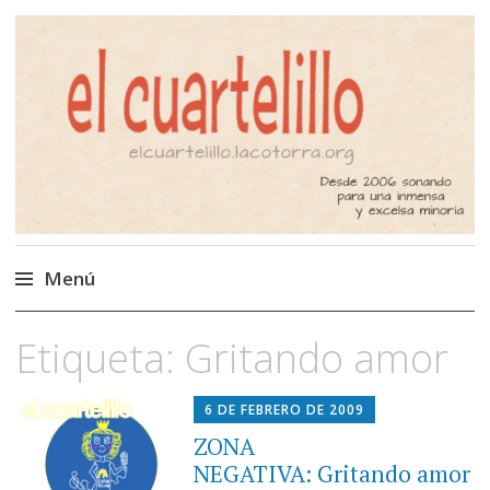
El Cuartelillo
Programa de radio de música
independiente. Podcast
Menú
Saltar
Etiqueta:
Gritando amor
al
contenido
6 DE FEBRERO DE 2009
ZONA
NEGATIVA: Gritando amor