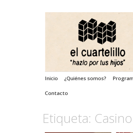
El Cuartelillo
Programa de radio de músi
Saltar
Inicio
¿Quiénes somos?
Progra
al
contenido
Contacto
Etiqueta:
Casino