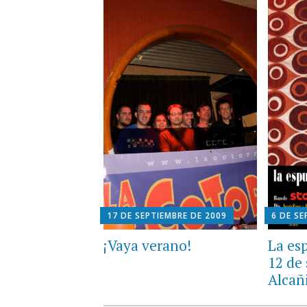
17 DE SEPTIEMBRE DE 2009
6 DE SE
¡Vaya verano!
La es
12 de
Alcañ