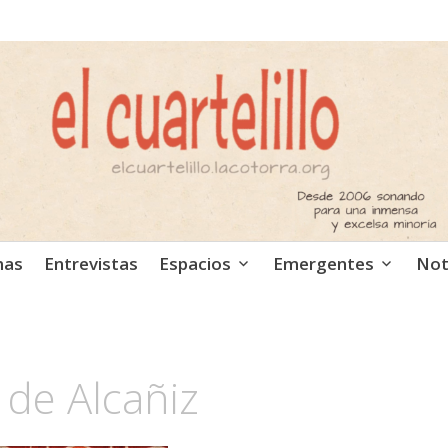
ca independiente. Podcast
mas
Entrevistas
Espacios
Emergentes
Not
 de Alcañiz