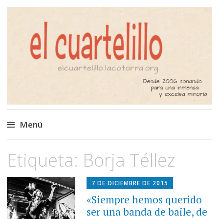
El Cuartelillo
Programa de radio de música
independiente. Podcast
Menú
Saltar
Etiqueta:
Borja Téllez
al
contenido
7 DE DICIEMBRE DE 2015
«Siempre hemos querido
ser una banda de baile, de