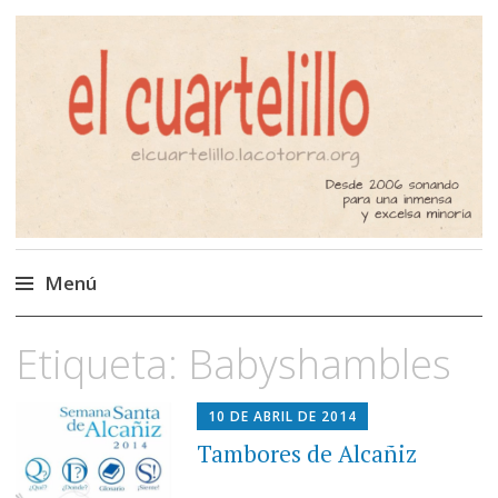
El Cuartelillo
Programa de radio de música
independiente. Podcast
Menú
Saltar
Etiqueta:
Babyshambles
al
contenido
10 DE ABRIL DE 2014
Tambores de Alcañiz