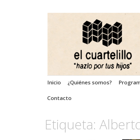
El Cuartelillo
Programa de radio de músi
Saltar
Inicio
¿Quiénes somos?
Progra
al
contenido
Contacto
Etiqueta:
Albert